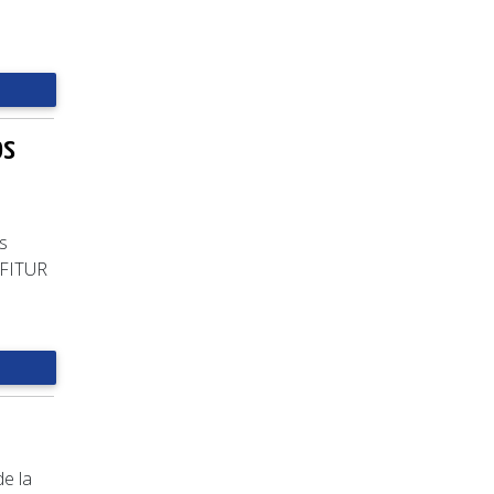
os
as
 FITUR
de la