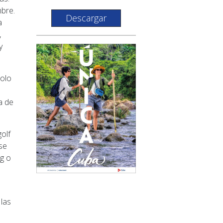
mbre.
Descargar
a
,
y
solo
a de
olf
se
ng o
 las