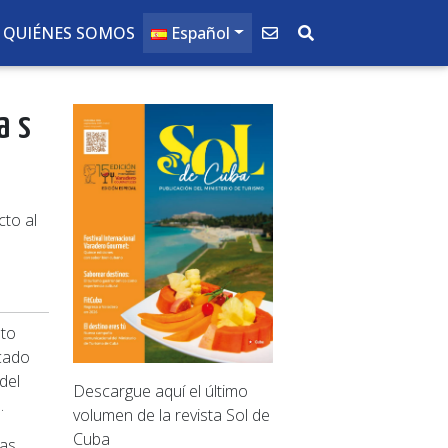
QUIÉNES SOMOS
Español
as
cto al
sto
ocado
del
Descargue aquí el último
.
volumen de la revista Sol de
Cuba
as.