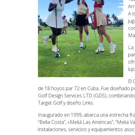
Arr
A l
jug
com
Mar
La 
par
ofr
luj
El 
de 18 hoyos par 72 en Cuba. Fue diseñado po
Golf Design Services LTD (GDS), combinando tr
Target Golf y diseño Links.
Inaugurado en 1999, abarca una estrecha fran
“Bella Costa”, «Meliá Las Américas”, “Melia V
instalaciones, servicios y equipamientos asoci