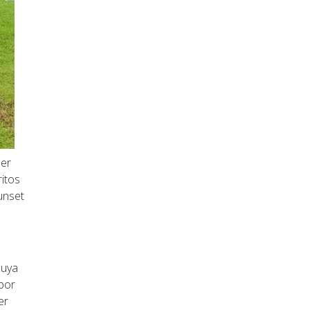
mer
ritos
sunset
cuya
por
er