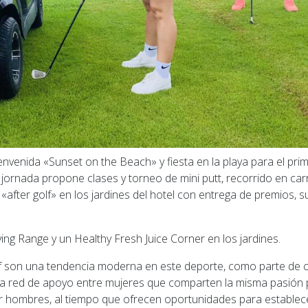
ienvenida «Sunset on the Beach» y fiesta en la playa para el pri
jornada propone clases y torneo de mini putt, recorrido en car
 «after golf» en los jardines del hotel con entrega de premios, 
iving Range y un Healthy Fresh Juice Corner en los jardines.
lf son una tendencia moderna en este deporte, como parte de 
na red de apoyo entre mujeres que comparten la misma pasión 
or hombres, al tiempo que ofrecen oportunidades para establec