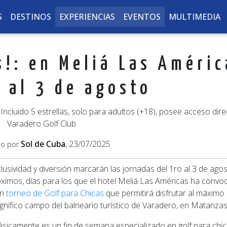
S
DESTINOS
EXPERIENCIAS
EVENTOS
MULTIMEDIA
s!: en Meliá Las Améric
o al 3 de agosto
Incluido 5 estrellas, solo para adultos (+18), posee acceso dire
Varadero Golf Club
Sol de Cuba
, 23/07/2025
do por
lusividad y diversión marcarán las jornadas del 1ro al 3 de ago
ximos, días para los que el hotel Meliá Las Américas ha conv
un
torneo de Golf para Chicas
que permitirá disfrutar al máximo 
nífico campo del balneario turístico de Varadero, en Matanzas
sicamente es un fin de semana especializado en golf para chic