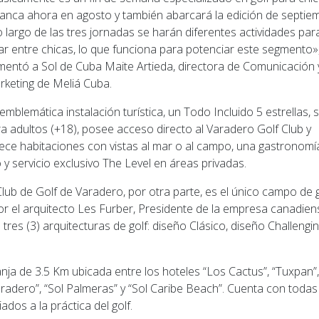
anca ahora en agosto y también abarcará la edición de septie
o largo de las tres jornadas se harán diferentes actividades par
ar entre chicas, lo que funciona para potenciar este segmento»
entó a Sol de Cuba Maite Artieda, directora de Comunicación 
keting de Meliá Cuba.
emblemática instalación turística, un Todo Incluido 5 estrellas, 
a adultos (+18), posee acceso directo al Varadero Golf Club y
ece habitaciones con vistas al mar o al campo, una gastronomí
o y servicio exclusivo The Level en áreas privadas.
Club de Golf de Varadero, por otra parte, es el único campo de g
r el arquitecto Les Furber, Presidente de la empresa canadien
es (3) arquitecturas de golf: diseño Clásico, diseño Challengi
ja de 3.5 Km ubicada entre los hoteles “Los Cactus”, “Tuxpan”,
aradero”, “Sol Palmeras” y “Sol Caribe Beach”. Cuenta con todas
ados a la práctica del golf.