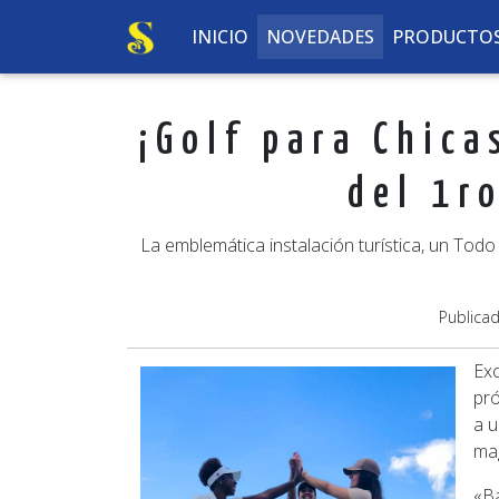
INICIO
NOVEDADES
PRODUCTO
¡Golf para Chica
del 1r
La emblemática instalación turística, un Todo 
Publica
Exc
pró
a 
mag
«Bá