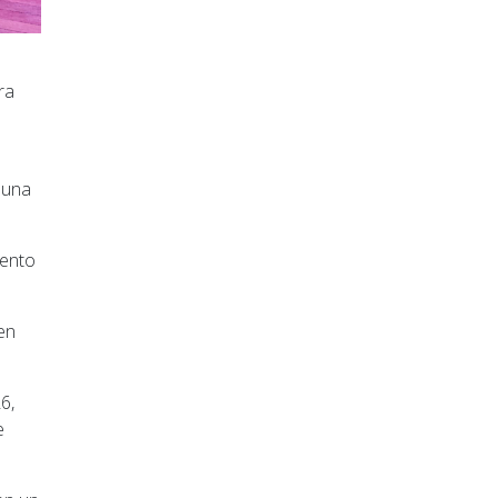
ra
 una
iento
en
6,
e