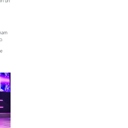
on un
anam
o.
de
a