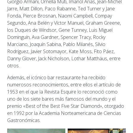
Giorgio Armani, Ornella Muti, Imanol Arias, Jean-Michel
Jarre, Matt Dillon, Paco Rabanne, Ted Turner y Jane
Fonda, Pierce Brosnan, Naomi Campbell, Compay
Segundo, Ana Belén y Víctor Manuel, Graham Greene,
los Duques de Windsor, Gene Tunney, Luis Miguel
Dominguín, Ava Gardner, Spencer Tracy, Rocky
Marciano, Joaquín Sabina, Pablo Milanés, Silvio
Rodríguez, Javier Sotomayor, Kate Moss, Fito Páez,
Danny Glover, Jack Nicholson, Lothar Matthäus, entre
otros.
Además, el icónico bar restaurante ha recibido
numerosos reconocimientos, entre ellos el artículo de
1953 en el que la Revista Esquire lo reconoció como
uno de los siete bares más famosos del mundo y el
premio «Best of the Best Five Star Diamond», otorgado
en 1992 por la Academia Norteamericana de Ciencias
Gastronómicas.